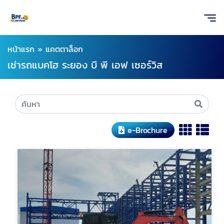
หน้าแรก
»
แคตตาล็อก
เช่ารถแบคโฮ ระยอง บี พี เอฟ เซอร์วิส
e-Brochure