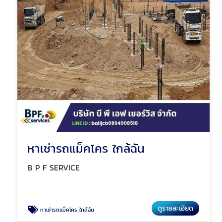
หาเช่ารถแม็คโคร ใกล้ฉัน
B P F SERVICE
ดูรายละเอียด
หาเช่ารถแม็คโคร ใกล้ฉัน